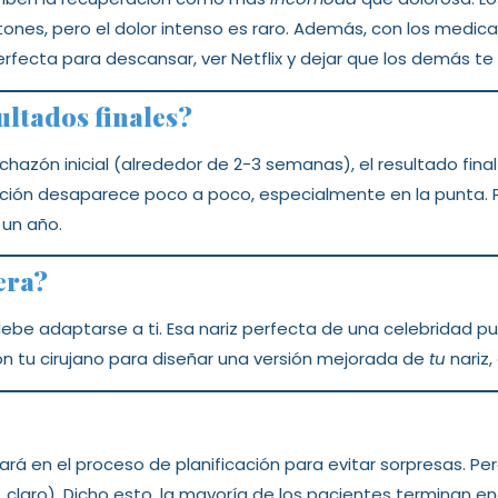
tones, pero el dolor intenso es raro. Además, con los med
rfecta para descansar, ver Netflix y dejar que los demás te
ultados finales?
hazón inicial (alrededor de 2-3 semanas), el resultado fina
mación desaparece poco a poco, especialmente en la punta. 
un año.
era?
 debe adaptarse a ti. Esa nariz perfecta de una celebridad p
on tu cirujano para diseñar una versión mejorada de
tu
nariz,
rará en el proceso de planificación para evitar sorpresas. P
claro). Dicho esto, la mayoría de los pacientes terminan 