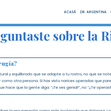
ACASĂ
DR. ARGENTINA
guntaste sobre la R
irugía?
atural y equilibrado que se adapte a tu rostro, no que se not
er como otra persona. Si has visto narices operadas que p
e hace que la gente diga: “¡Te ves genial!”, no “¿Te operast
criben la recuperación como más
incómoda
que dolorosa. Lo