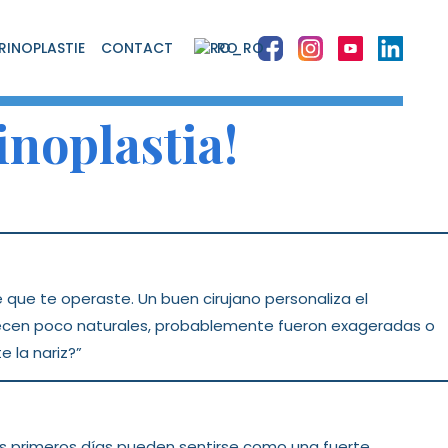
RINOPLASTIE
CONTACT
RO
inoplastia!
e que te operaste. Un buen cirujano personaliza el
arecen poco naturales, probablemente fueron exageradas o
e la nariz?”
s primeros días pueden sentirse como una fuerte