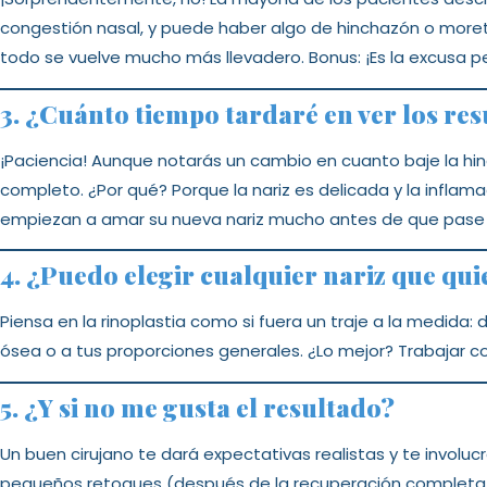
congestión nasal, y puede haber algo de hinchazón o more
todo se vuelve mucho más llevadero. Bonus: ¡Es la excusa pe
3. ¿Cuánto tiempo tardaré en ver los res
¡Paciencia! Aunque notarás un cambio en cuanto baje la hinc
completo. ¿Por qué? Porque la nariz es delicada y la infla
empiezan a amar su nueva nariz mucho antes de que pase 
4. ¿Puedo elegir cualquier nariz que qui
Piensa en la rinoplastia como si fuera un traje a la medida:
ósea o a tus proporciones generales. ¿Lo mejor? Trabajar c
5. ¿Y si no me gusta el resultado?
Un buen cirujano te dará expectativas realistas y te involuc
pequeños retoques (después de la recuperación completa, 